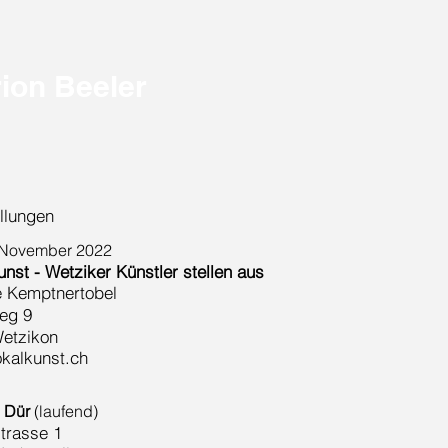
ion Beeler
llungen
: November 2022
unst - Wetziker Künstler stellen aus
e Kemptnertobel
eg 9
etzikon
kalkunst.ch
e Dür
(laufend)
trasse 1