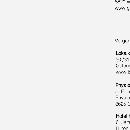
8820 
www.ga
Vergan
Lokalk
30./31
Galeri
www.l
Physio
5. Feb
Physi
8625 
Hotel 
6. Jan
Hilton